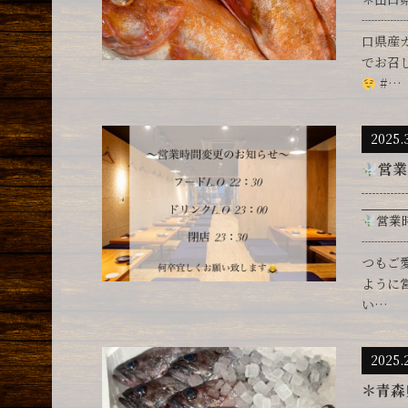
┈┈┈
口県産
でお召
#…
2025.
営業
┈┈┈
営業
┈┈┈
つもご
ように
い…
2025.
＊青森