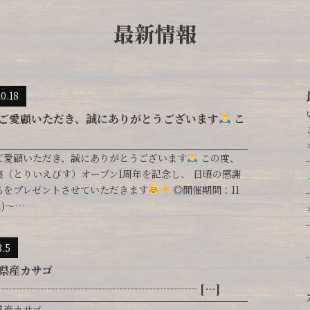
最新情報
10.18
ご愛顧いただき、誠にありがとうございます
こ
ご愛顧いただき、誠にありがとうございます
この度、
夷（とりいえびす）オープン1周年を記念し、 日頃の感謝
ちをプレゼントさせていただきます
◎開催期間：11
土)〜…
3.5
県産カサゴ
┈┈┈┈┈┈┈┈┈┈┈┈┈┈┈┈┈┈ […]
県産カサゴ