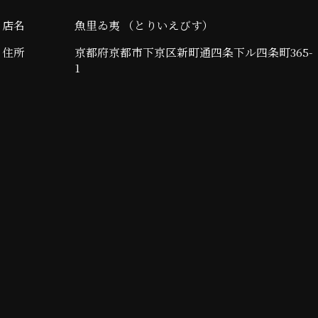
店名
魚里ゐ夷 （とりいえびす）
住所
京都府京都市下京区新町通四条下ル四条町365-
1