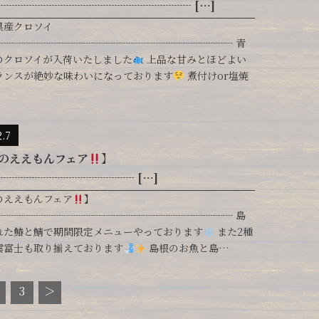
┈┈┈┈┈┈┈┈┈┈┈┈┈┈┈┈┈ […]
県産クロソイ
┈┈┈┈┈┈┈┈┈┈┈┈┈┈┈┈┈┈┈┈┈┈┈┈ 青
のクロソイが入荷いたしました
上品な甘みとほどよい
ランスが絶妙な味わいになっております
煮付けor塩焼
2.7
のええもんフェア
】
┈┈┈┈┈┈┈┈┈┈┈┈ […]
のええもんフェア
】
┈┈┈┈┈┈┈┈┈┈┈┈┈┈┈┈┈┈┈┈┈┈┈┈ 島
れた鰆と鯖で期間限定メニューやっております
また2種
雲富士も取り揃えております
島根のお魚と島…
3
＞