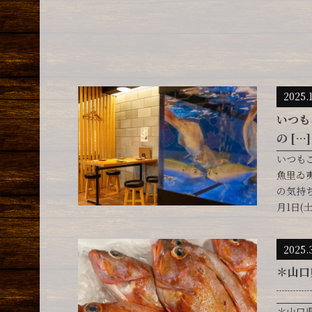
2025.
いつも
の […]
いつも
魚里ゐ
の気持
月1日(
2025.
＊山口
┈┈┈
＊山口