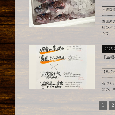
┈┈┈
＊青森
┈┈┈
森県産
脂のバ
きで…
2025.
【島根
┈┈┈
【島根
┈┈┈
根でと
類の出
1
2